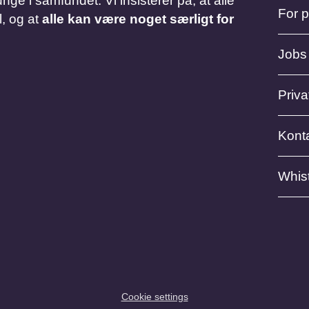
nge i samfundet. Vi insisterer på, at alle
For 
l, og at
alle kan være noget særligt for
Jobs
Privat
Kont
Whis
Cookie settings