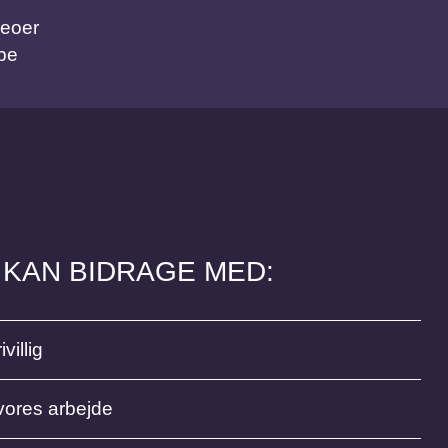
deoer
be
 KAN BIDRAGE MED:
ivillig
vores arbejde