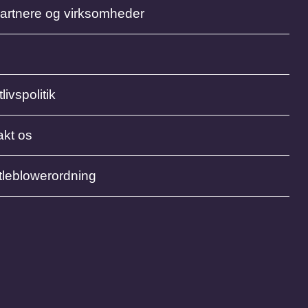
partnere og virksomheder
livspolitik
akt os
tleblowerordning