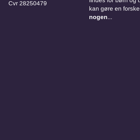
findes for børn og u
Cvr
28250479
kan gøre en forske
nogen
...