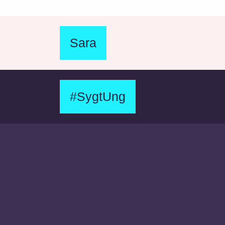
Sara
#SygtUng