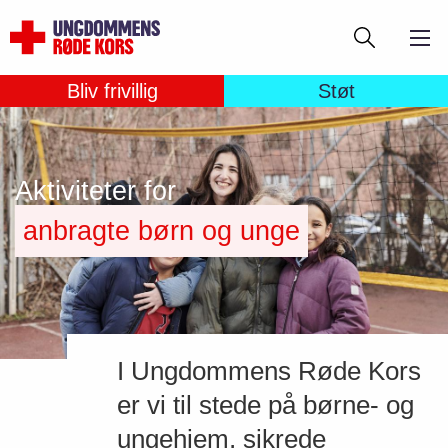
Gå
Søg
til
hovedindhold
Bliv frivillig
Støt
Aktiviteter for
anbragte børn og unge
I Ungdommens Røde Kors
er vi til stede på børne- og
ungehjem, sikrede