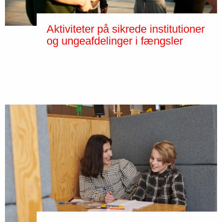
Aktiviteter på sikrede institutioner
og ungeafdelinger i fængsler