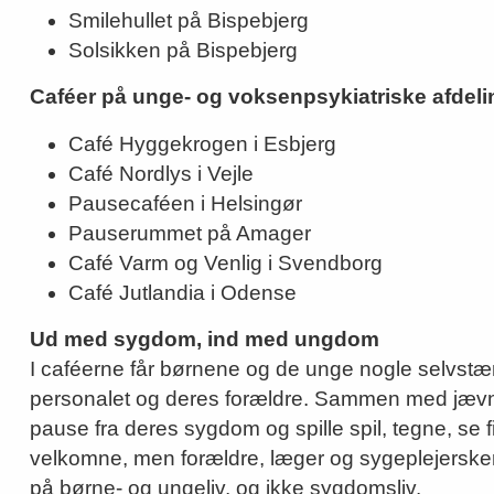
Smilehullet på Bispebjerg
Solsikken på Bispebjerg
Caféer på unge- og voksenpsykiatriske afdeli
Café Hyggekrogen i Esbjerg
Café Nordlys i Vejle
Pausecaféen i Helsingør
Pauserummet på Amager
Café Varm og Venlig i Svendborg
Café Jutlandia i Odense
Ud med sygdom, ind med ungdom
I caféerne får børnene og de unge nogle selvstæ
personalet og deres forældre. Sammen med jævnal
pause fra deres sygdom og spille spil, tegne, se
velkomne, men forældre, læger og sygeplejersker 
på børne- og ungeliv, og ikke sygdomsliv.