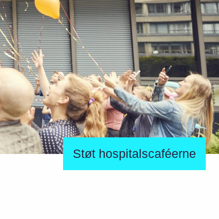
Støt hospitalscaféerne