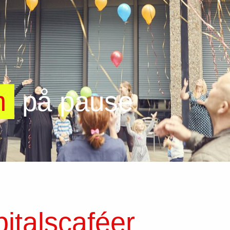
m
på pause
italscaféer