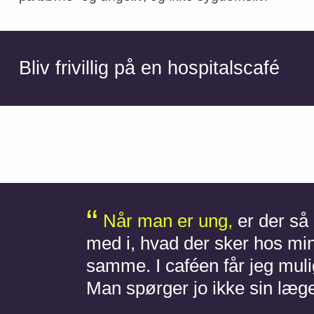
Bliv frivillig på en hospitalscafé
Når man er ung,
er der så
med i, hvad der sker hos min
samme. I caféen får jeg mul
Man spørger jo ikke sin læge