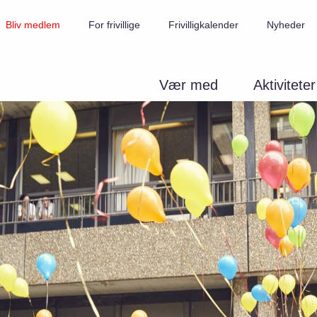
Bliv medlem
For frivillige
Frivilligkalender
Nyheder
Vær med
Aktiviteter