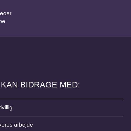
deoer
be
 KAN BIDRAGE MED:
ivillig
vores arbejde