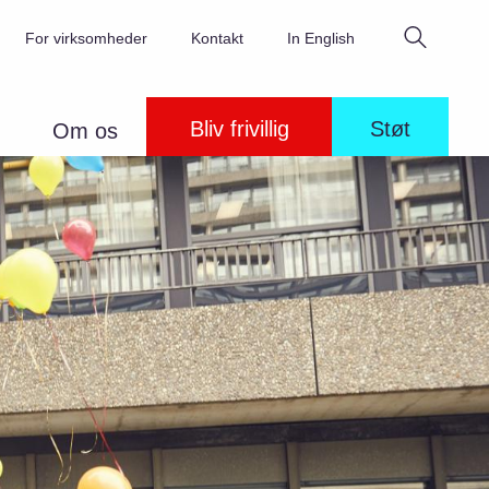
Søg
For virksomheder
Kontakt
In English
Bliv frivillig
Støt
Om os