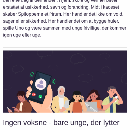
den ene dag til den anden. Hjem, skole og venner bliver
erstattet af usikkerhed, savn og forandring. Midt i kaosset
skaber Spilopperne et frirum. Her handler det ikke om vold,
sager eller sikkerhed. Her handler det om at bygge huler,
spille Uno og være sammen med unge frivillige, der kommer
igen uge efter uge.
Ingen voksne - bare unge, der lytter