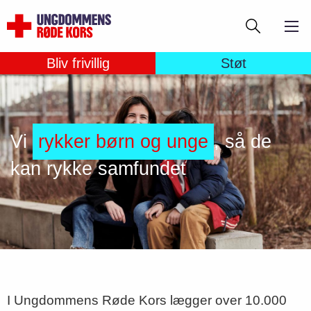
Gå
Søg
til
hovedindhold
Bliv frivillig
Støt
Vi
rykker børn og unge
, så de
kan rykke samfundet
I Ungdommens Røde Kors lægger over 10.000