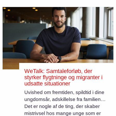
WeTalk: Samtaleforløb, der
styrker flygtninge og migranter i
udsatte situationer
Uvished om fremtiden, spildtid i dine
ungdomsår, adskillelse fra familien…
Det er nogle af de ting, der skaber
mistrivsel hos mange unge som er