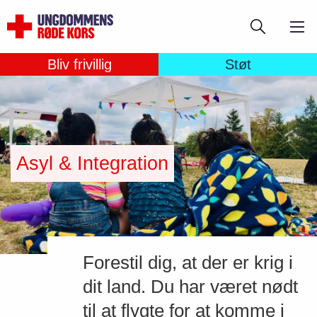
Gå
Søg
til
hovedindhold
Bliv frivillig
Støt
Asyl & Integration
Forestil dig, at der er krig i
dit land. Du har været nødt
til at flygte for at komme i