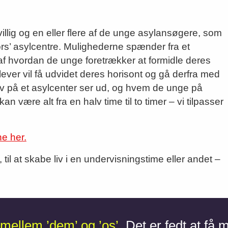
illig og en eller flere af de unge asylansøgere, som
Kors’ asylcentre. Mulighederne spænder fra et
af hvordan de unge foretrækker at formidle deres
elever vil få udvidet deres horisont og gå derfra med
iv på et asylcenter ser ud, og hvem de unge på
n være alt fra en halv time til to timer – vi tilpasser
e her.
 til at skabe liv i en undervisningstime eller andet –
 mellem ’dem’ og ’os’.
Det er fedt at få 