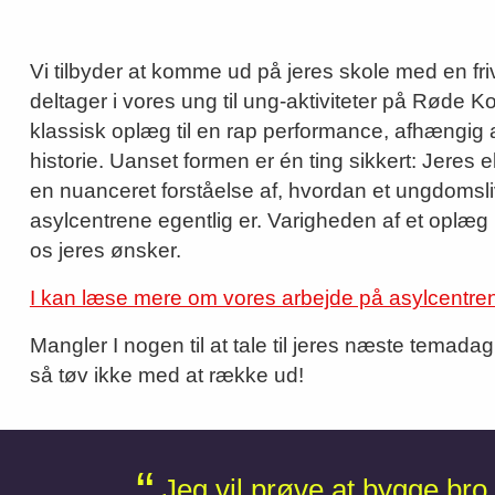
Vi tilbyder at komme ud på jeres skole med en friv
deltager i vores ung til ung-aktiviteter på Røde 
klassisk oplæg til en rap performance, afhængig 
historie. Uanset formen er én ting sikkert: Jeres 
en nuanceret forståelse af, hvordan et ungdomsl
asylcentrene egentlig er. Varigheden af et oplæg ka
os jeres ønsker.
I kan læse mere om vores arbejde på asylcentren
Mangler I nogen til at tale til jeres næste temadag,
så tøv ikke med at række ud!
Jeg vil prøve at bygge bro