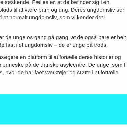
e søskende. Fælles er, at de befinder sig i en
er plads til at være barn og ung. Deres ungdomsliv ser
et normalt ungdomsliv, som vi kender det i
iser de unge os gang på gang, at de også bare er helt
e fast i et ungdomsliv – de er unge på trods.
ere en platform til at fortælle deres historier og
t menneske på de danske asylcentre. De unge, som I
vor de har fået værktøjer og støtte i at fortælle