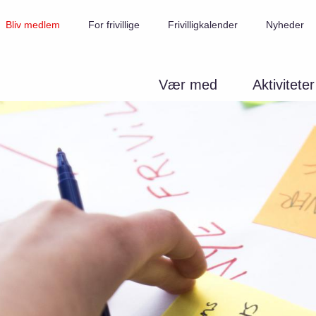
Bliv medlem
For frivillige
Frivilligkalender
Nyheder
Vær med
Aktiviteter