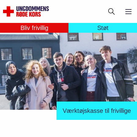
Gå
Søg
til
hovedindhold
Bliv frivillig
Støt
Værktøjskasse til frivillige