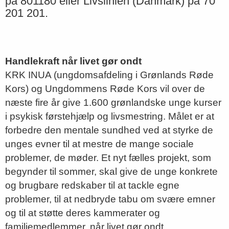
på 801180 eller Livslinien (Danmark) på 70
201 201.
Handlekraft når livet gør ondt
KRK INUA (ungdomsafdeling i Grønlands Røde
Kors) og Ungdommens Røde Kors vil over de
næste fire år give 1.600 grønlandske unge kurser
i psykisk førstehjælp og livsmestring. Målet er at
forbedre den mentale sundhed ved at styrke de
unges evner til at mestre de mange sociale
problemer, de møder. Et nyt fælles projekt, som
begynder til sommer, skal give de unge konkrete
og brugbare redskaber til at tackle egne
problemer, til at nedbryde tabu om svære emner
og til at støtte deres kammerater og
familiemedlemmer, når livet gør ondt.