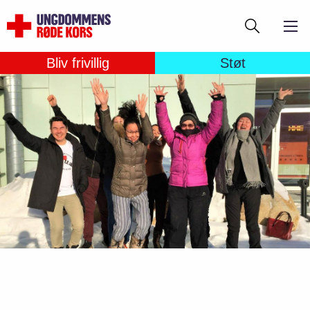
Gå
Søg
til
hovedindhold
Bliv frivillig
Støt