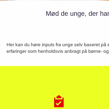
Mød de unge, der har
Her kan du høre inputs fra unge selv baseret på
psykiatrien og somatikken eller indsat i et fængsel
erfaringer som henholdsvis anbragt på børne- og 