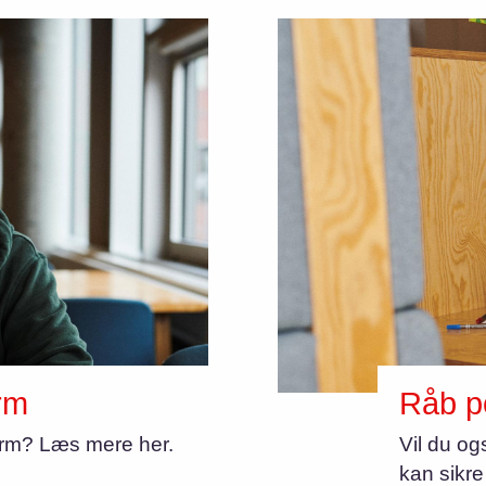
rm
Råb po
form? Læs mere her.
Vil du ogs
kan sikre