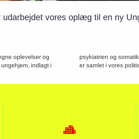
 udarbejdet vores oplæg til en ny Un
 egne oplevelser og
. Deres anbefalinger
ungehjem, indlagt i
er samlet i vores polit