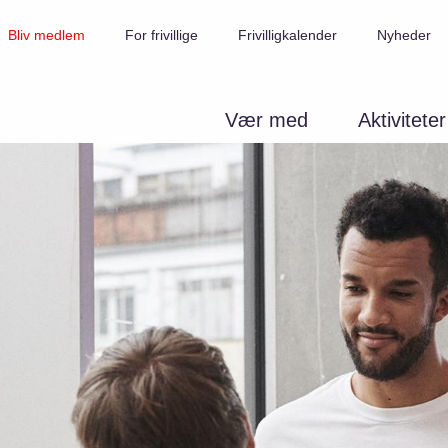
Bliv medlem
For frivillige
Frivilligkalender
Nyheder
Vær med
Aktiviteter