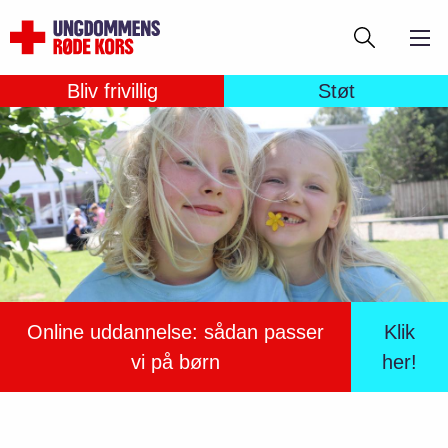
Gå
Søg
til
hovedindhold
Bliv frivillig
Støt
Online uddannelse: sådan passer
Klik
vi på børn
her!