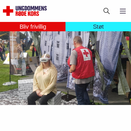
Gå
Søg
til
hovedindhold
Bliv frivillig
Støt