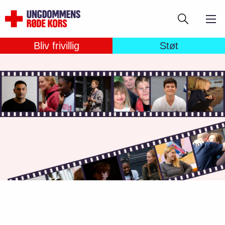
Gå
Søg
til
hovedindhold
Bliv frivillig
Støt