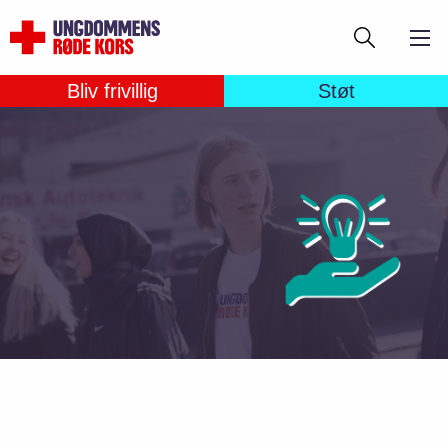
Gå
Søg
til
hovedindhold
Bliv frivillig
Støt