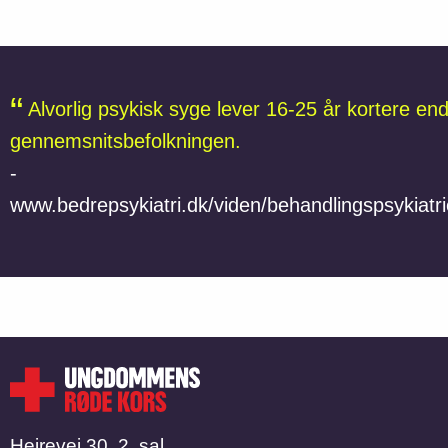
Alvorlig psykisk syge lever 16-25 år kortere en
gennemsnitsbefolkningen.
-
www.bedrepsykiatri.dk/viden/behandlingspsykiatr
Hejrevej 30, 2. sal