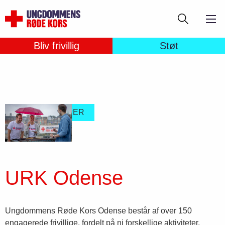
Gå
Søg
til
hovedindhold
Bliv frivillig
Støt
LOKALE GRUPPER
URK Odense
Ungdommens Røde Kors Odense består af over 150
engagerede frivillige, fordelt på ni forskellige aktiviteter,