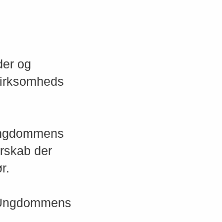
er og
 virksomheds
Ungdommens
erskab der
r.
i Ungdommens