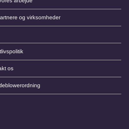
vores arbejde
partnere og virksomheder
livspolitik
akt os
tleblowerordning