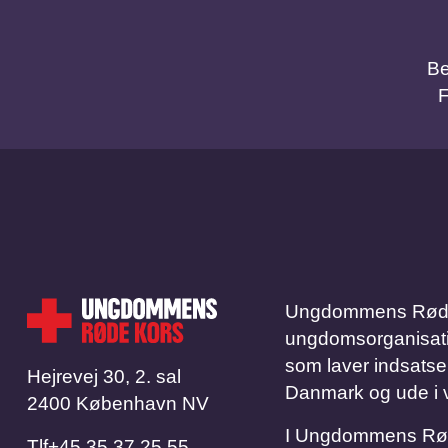
Be
Ungdommens Røde 
ungdomsorganisation.
som laver indsatse
Hejrevej 30, 2. sal
Danmark og ude i 
2400 København NV
I Ungdommens Røde 
Tlf
​​​​​​​+45 35 37 25 55