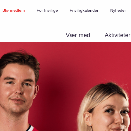
Bliv medlem
For frivillige
Frivilligkalender
Nyheder
Vær med
Aktiviteter