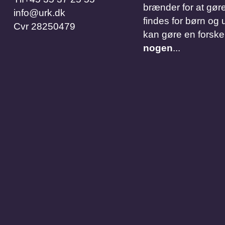
brænder for at gøre
info@urk.dk
findes for børn og u
Cvr
28250479
kan gøre en forske
nogen
...