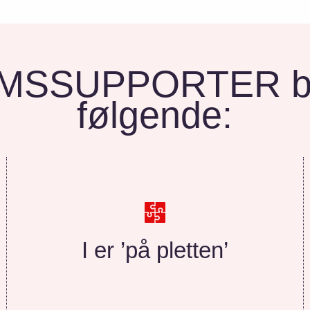
SSUPPORTER bi
følgende:
I er ’på pletten’