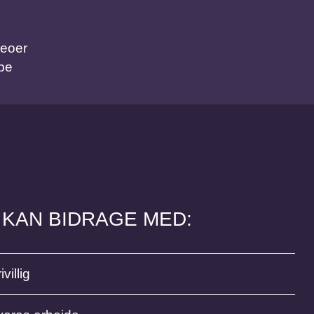
deoer
be
 KAN BIDRAGE MED:
ivillig