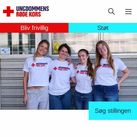
Gå
Søg
til
hovedindhold
Bliv frivillig
Støt
Søg stillingen