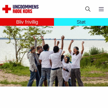
Gå
Søg
til
hovedindhold
Bliv frivillig
Støt