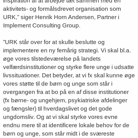
inspiration af at arbejde tæt sammen med en
aktivitets- og formålsdrevet organisation som
URK,” siger Henrik Horn Andersen, Partner i
Implement Consulting Group.
”URK står over for at skulle beslutte og
implementere en ny femårig strategi. Vi skal bl.a.
øge vores tilstedeværelse på landets
velfærdsinstitutioner og styrke flere unge i udsatte
livssituationer. Det betyder, at vi fx skal kunne øge
vores støtte til de børn og unge som står i
overgangen fra at bo på en af disse institutioner
(fx børne- og ungehjem, psykiatriske afdelinger
og fængsler) til hverdagslivet og det gode
ungdomsliv. Og at vi skal styrke vores evne
endnu mere til at identificere lokale behov for de
børn og unge, som står midt i de sværeste