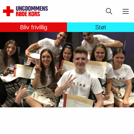
Gå
Søg
til
hovedindhold
Bliv frivillig
Støt