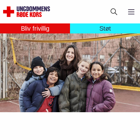
Gå
Søg
til
hovedindhold
Bliv frivillig
Støt