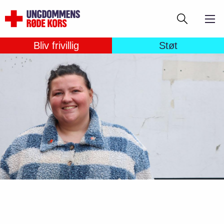
Gå
Søg
til
hovedindhold
Bliv frivillig
Støt