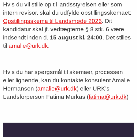
Hvis du vil stille op til landsstyrelsen eller som
intern revisor, skal du udfylde opstillingsskemaet:
Opstillingsskema til Landsmøde 2026
. Dit
kandidatur skal jf. vedtægterne § 8 stk. 6 være
indsendt inden d.
15 august kl. 24:00
. Det stilles
til
amalie@urk.dk
.
Hvis du har spørgsmål til skemaer, processen
eller lignende, kan du kontakte konsulent Amalie
Hermansen (
amalie@urk.dk
) eller URK’s
Landsforperson Fatima Murkas (
fatima@urk.dk
)