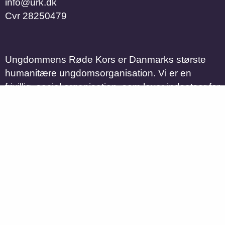
info@urk.dk
Cvr
28250479
Ungdommens Røde Kors er Danmarks største
humanitære ungdomsorganisation. Vi er en
frivillig, social organisation, som laver indsatser for
og med børn og unge i hele Danmark og ude i
verden.
I Ungdommens Røde Kors er vi tusindvis af unge,
der brænder for at gøre noget ved de sociale
udfordringer, der findes for børn og unge i
samfundet. Vi insisterer på, at alle kan gøre en
forskel, og at
alle kan være noget særligt for
nogen
...