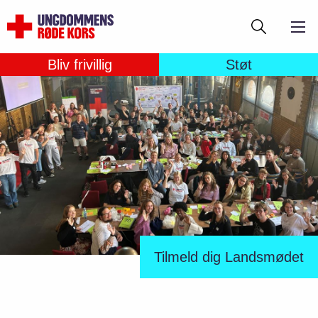
Gå
Søg
til
hovedindhold
Bliv frivillig
Støt
Tilmeld dig Landsmødet