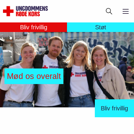
Gå
Søg
til
hovedindhold
Bliv frivillig
Støt
Mød os overalt
Bliv frivillig