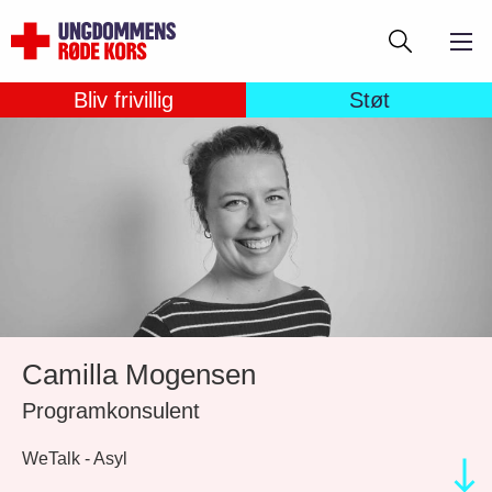
Gå
Søg
til
hovedindhold
Bliv frivillig
Støt
Camilla Mogensen
Programkonsulent
WeTalk - Asyl