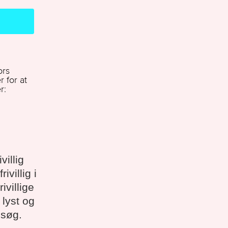
illig
villig i
villige
 lyst og
esøg.