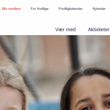
Bliv medlem
For frivillige
Frivilligkalender
Nyheder
Vær med
Aktiviteter