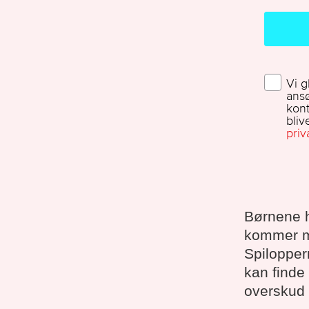
Børnene h
kommer med
Spilopper
kan finde 
overskud 