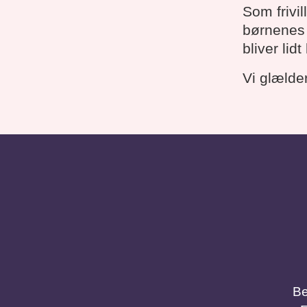
Som frivil
børnenes 
bliver lid
Vi glælder
Be