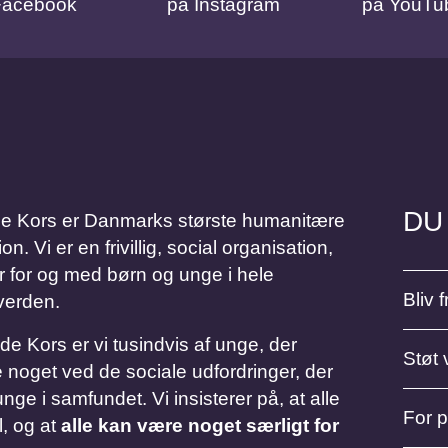
Facebook
på Instagram
på YouTu
DU
Kors er Danmarks største humanitære
 Vi er en frivillig, social organisation,
r for og med børn og unge i hele
Bliv fr
verden.
Kors er vi tusindvis af unge, der
Støt 
 noget ved de sociale udfordringer, der
nge i samfundet. Vi insisterer på, at alle
For 
l, og at
alle kan være noget særligt for