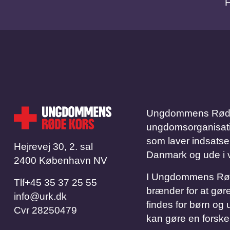
Ungdommens Røde 
ungdomsorganisation.
som laver indsatse
Hejrevej 30, 2. sal
Danmark og ude i 
2400 København NV
I Ungdommens Røde 
Tlf
​​​​​​​+45 35 37 25 55
brænder for at gøre
info@urk.dk
findes for børn og u
Cvr
28250479
kan gøre en forske