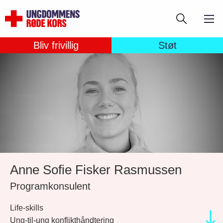
Gå
Søg
til
hovedindhold
Bliv frivillig
Støt
Anne Sofie Fisker Rasmussen
Programkonsulent
Life-skills
Ung-til-ung konflikthåndtering