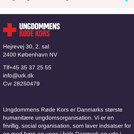
Hejrevej 30, 2. sal
2400 København NV
Tlf
​​​​​​​+45 35 37 25 55
info@urk.dk
Cvr
28250479
Ungdommens Røde Kors er Danmarks største
humanitære ungdomsorganisation. Vi er en
frivillig, social organisation, som laver indsatser for
og med børn og unge i hele Danmark og ude i